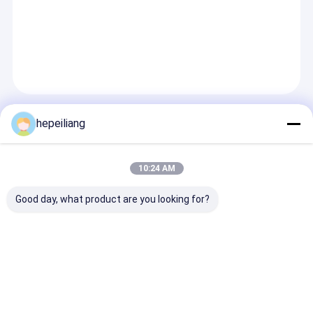
Produk Yang Direkomendasikan
hepeiliang
10:24 AM
Good day, what product are you looking for?
Untuk Atlas RD18U
Cocok untuk b
rock drill, buffer
batu Atlas, pel
piston 3201195404
hidrolik 3115
mengirimkan permintaan
mengirimkan