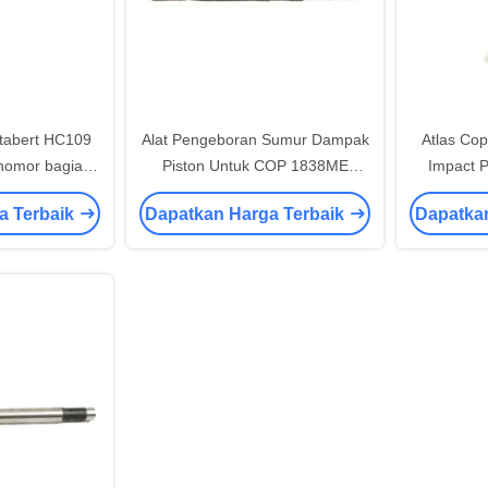
tabert HC109
Alat Pengeboran Sumur Dampak
Atlas Co
 nomor bagian
Piston Untuk COP 1838ME
Impact 
80.
3115212900
Peng
a Terbaik
Dapatkan Harga Terbaik
Dapatka