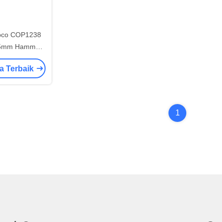
opco COP1238
575mm Hammer
ston
a Terbaik
1