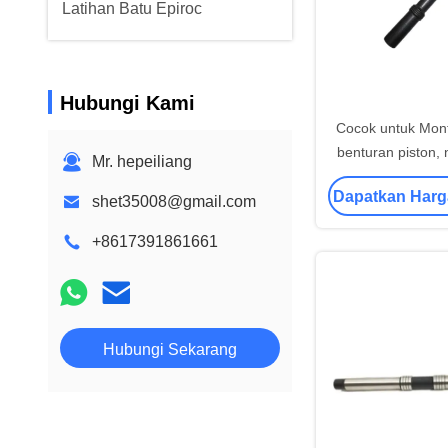
Latihan Batu Epiroc
Hubungi Kami
Cocok untuk Mon
benturan piston,
Mr. hepeiliang
865785
Dapatkan Harg
shet35008@gmail.com
+8617391861661
Hubungi Sekarang