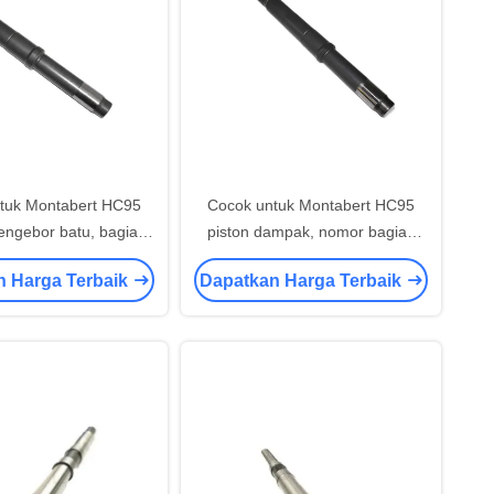
tuk Montabert HC95
Cocok untuk Montabert HC95
engebor batu, bagian
piston dampak, nomor bagian
piston 86749124.
86747664
n Harga Terbaik
Dapatkan Harga Terbaik