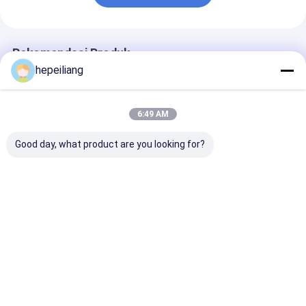
Rekomendasi Produk
hepeiliang
6:49 AM
Good day, what product are you looking for?
Green HC95
Montabert Rock Drill
R25 F Montabe
Montabert Rock Drill
HC95LM
H25 787mm Bo
T45 M Montabert
Montabert 71
Drifter 180KG
Penetrasi Bit 
Baik
Harga terbaik
Harga terbaik
Harga terb
Rumah
Tentang
Hubungi
Desktop
kita
kami
Site