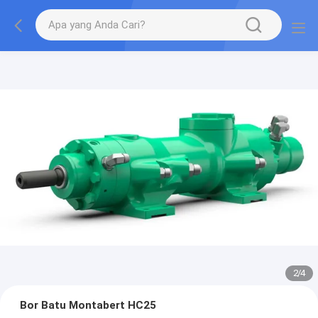
2
/
4
Bor Batu Montabert HC25