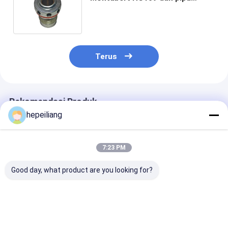
pembuangan slag nomor bagian
86338993
Terus
Rekomendasi Produk
hepeiliang
7:23 PM
Good day, what product are you looking for?
Silinder luar bor
Untuk Epiroc 22U
Untuk Atlas R
batu, 101015600,
rock drill, segitiga
rock drill, buff
cocok untuk bor
spline bushing,
piston 32011
batu Montabert
nomor bagian 3201