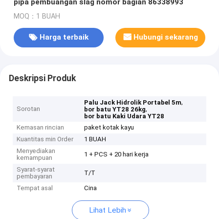
pipa pembuangan slag nomor bagian 86338993
MOQ：1 BUAH
Harga terbaik
Hubungi sekarang
Deskripsi Produk
,
Palu Jack Hidrolik Portabel 5m
Sorotan
,
bor batu YT28 26kg
bor batu Kaki Udara YT28
Kemasan rincian
paket kotak kayu
Kuantitas min Order
1 BUAH
Menyediakan
1 + PCS + 20 hari kerja
kemampuan
Syarat-syarat
T/T
pembayaran
Tempat asal
Cina
Lihat Lebih