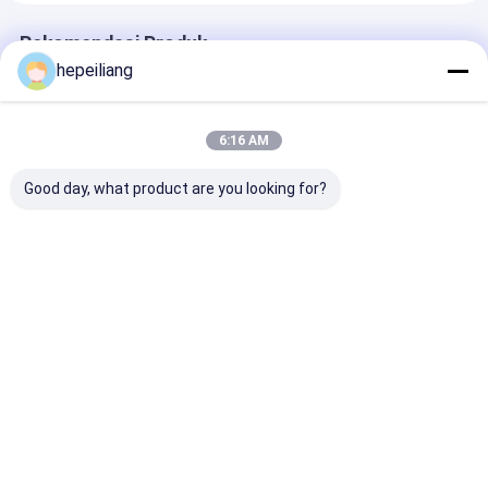
Rekomendasi Produk
hepeiliang
6:16 AM
Good day, what product are you looking for?
R32 680mm Bor
R32/T38 565mm Bor
R32/T38/T45
Shank adaptor untuk
Shank adaptor untuk
500mm Bor Sh
Atlas Copco
Atlas Copco
adaptor untuk
COP1240/COP1640
COP1240 NO.
Copco
bor batu 90516399
90515834/90516125
COP1036/1038
Harga terbaik
Harga terbaik
Harga terb
NO.
90515887/905
Rumah
Tentang
Hubungi
Desktop
kita
kami
Site
Sitemap
Kebijakan Privasi
Kualitas
Bagian dari Bor Batu
Pabrik cina.Copyright © 2026 Xi'an