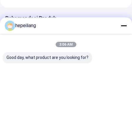
Rekomendasi Produk
hepeiliang
3:06 AM
Good day, what product are you looking for?
Cocok untuk
Cocok untuk bor
Untuk Montab
Montabert HC50
batu Montabert
HC50 pengebo
rock drill, nomor
HC25, nomor
batu, nomor b
bagian 86642331,
komponen
86344199, pla
inti motor
86714383, housing
distributor di
Harga terbaik
Harga terbaik
Harga terb
hidraulik rotar
motor.
Rumah
Tentang
Hubungi
Desktop
kita
kami
Site
Sitemap
Kebijakan Privasi